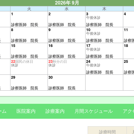
2026年 9月
火
水
木
1
2
3
4
午後休診
診察医師 院長
診察医師 院長
診察医師 院長
8
9
10
11
午後休診
長
診察医師 院長
診察医師 院長
診察医師 院長
診察
15
16
17
18
午後休診
長
診察医師 院長
診察医師 院長
診察医師 院長
22
23
24
25
国民の休日
秋分の日
休診
休診
午後休診
診察医師 院長
診察
29
30
長
診察医師 院長
診察医師 院長
ーム
医院案内
診療案内
月間スケジュール
アク
診療時間