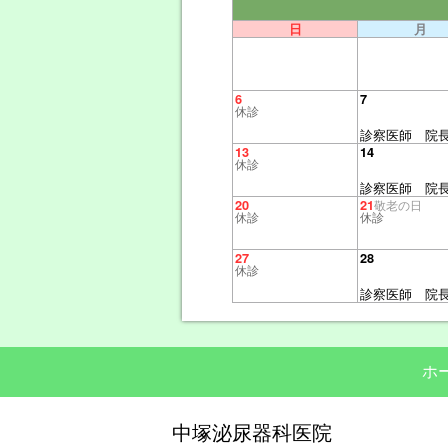
日
月
6
7
休診
診察医師 院
13
14
休診
診察医師 院
20
21
敬老の日
休診
休診
27
28
休診
診察医師 院
ホ
中塚泌尿器科医院