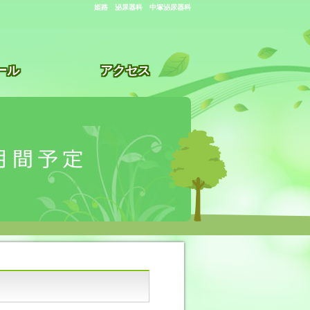
姫路 泌尿器科 中塚泌尿器科
ール
アクセス