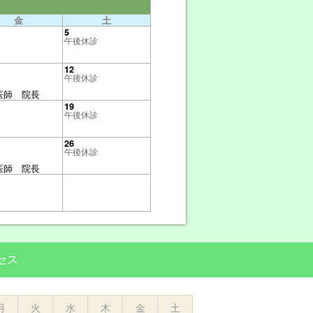
金
土
5
午後休診
12
午後休診
医師 院長
19
午後休診
26
午後休診
医師 院長
セス
月
火
水
木
金
土