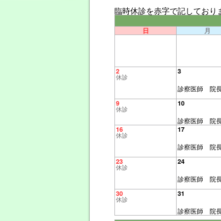
臨時休診を
赤字
で記しており
日
月
2
3
休診
診察医師 院
9
10
休診
診察医師 院
16
17
休診
診察医師 院
23
24
休診
診察医師 院
30
31
休診
診察医師 院